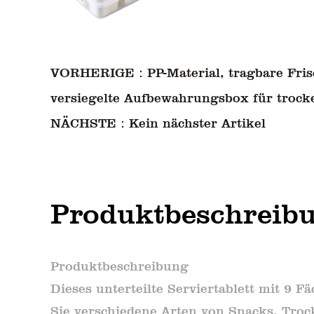
VORHERIGE：PP-Material, tragbare Fris
versiegelte Aufbewahrungsbox für trock
NÄCHSTE：Kein nächster Artikel
Produktbeschreib
Produktbeschreibung
Dieses unterteilte Serviertablett mit 9 F
Sie verschiedene Arten von Snacks, Tro