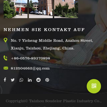
NEHMEN SIE KONTAKT AUF
No. 7 Yicheng Middle Road, Anzhou Street,
Xianju, Taizhou, Zhejiang, China.
+86-0576-89370898
812504662@qq.com
Copyright© Taizhou Soudelor Plastic Industry Co.,